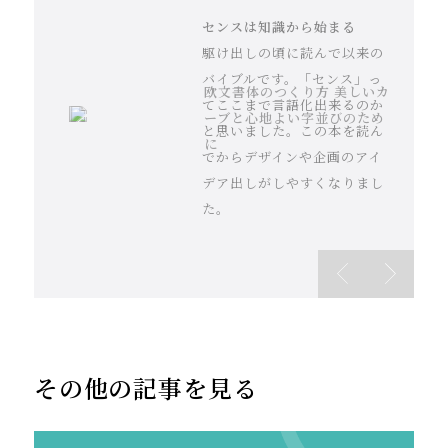
ブランディング
センスは知識から始まる
センスは知識から始まる
の教科書
ノンデザイナーズデザインブ
MDNデザイナーズファイル
駆け出しの頃に読んで以来の
DRAFT宮田識 仕事の流儀
駆け出しの頃に読んで以来の
人によって定義
ック
2022
バイブルです。「センス」っ
老舗デザイン事務所DRAFT代
バイブルです。「センス」っ
のぶれやすいブ
欧文書体のつくり方 美しいカ
レイアウトの法則についてま
今を代表するデザイナーや制
てここまで言語化出来るのか
表の宮田識さんの著書。ブラ
てここまで言語化出来るのか
ランディングに
ーブと心地よい字並びのため
とめられた不朽の名著。この
なるほどデザイン
作会社がまとめられた本で
レタースペーシング
なるほどデザイン
と思いました。この本を読ん
ンディングデザインに携わる
と思いました。この本を読ん
ついて、言語化
に
本で紹介されている4原則を知
す。グラフィック系がメイン
でからデザインや企画のアイ
多くの人の参考になる一冊だ
でからデザインや企画のアイ
から実践するた
っているとレイアウトがぐっ
ですが、web制作会社もノミ
デア出しがしやすくなりまし
と思います。
デア出しがしやすくなりまし
めの方法までが
と見やすくなります。
ネートされています。
た。
た。
一冊にまとまっ
ています。
その他の記事を見る