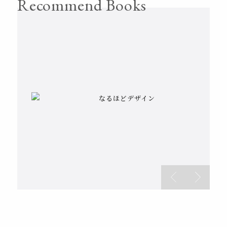
Recommend Books
ブランディング
センスは知識から始まる
センスは知識から始まる
の教科書
ノンデザイナーズデザインブ
MDNデザイナーズファイル
駆け出しの頃に読んで以来の
DRAFT宮田識 仕事の流儀
駆け出しの頃に読んで以来の
人によって定義
ック
2022
バイブルです。「センス」っ
老舗デザイン事務所DRAFT代
バイブルです。「センス」っ
のぶれやすいブ
欧文書体のつくり方 美しいカ
レイアウトの法則についてま
今を代表するデザイナーや制
てここまで言語化出来るのか
表の宮田識さんの著書。ブラ
てここまで言語化出来るのか
ランディングに
なるほどデザイン
なるほどデザイン
レタースペーシング
ーブと心地よい字並びのため
とめられた不朽の名著。この
作会社がまとめられた本で
と思いました。この本を読ん
ンディングデザインに携わる
と思いました。この本を読ん
ついて、言語化
に
本で紹介されている4原則を知
す。グラフィック系がメイン
でからデザインや企画のアイ
多くの人の参考になる一冊だ
でからデザインや企画のアイ
から実践するた
っているとレイアウトがぐっ
ですが、web制作会社もノミ
デア出しがしやすくなりまし
と思います。
デア出しがしやすくなりまし
めの方法までが
と見やすくなります。
ネートされています。
た。
た。
一冊にまとまっ
ています。