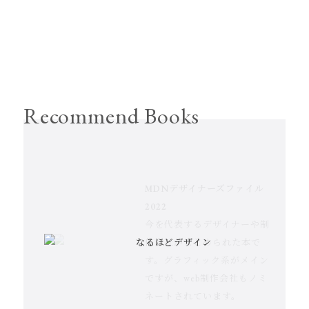
Recommend Books
ブランディング
センスは知識から始まる
センスは知識から始まる
の教科書
MDNデザイナーズファイル
ノンデザイナーズデザインブ
駆け出しの頃に読んで以来の
DRAFT宮田識 仕事の流儀
駆け出しの頃に読んで以来の
人によって定義
2022
ック
バイブルです。「センス」っ
老舗デザイン事務所DRAFT代
バイブルです。「センス」っ
のぶれやすいブ
今を代表するデザイナーや制
レイアウトの法則についてま
欧文書体のつくり方 美しいカ
てここまで言語化出来るのか
表の宮田識さんの著書。ブラ
てここまで言語化出来るのか
ランディングに
作会社がまとめられた本で
なるほどデザイン
なるほどデザイン
レタースペーシング
とめられた不朽の名著。この
ーブと心地よい字並びのため
と思いました。この本を読ん
ンディングデザインに携わる
と思いました。この本を読ん
ついて、言語化
す。グラフィック系がメイン
本で紹介されている4原則を知
に
でからデザインや企画のアイ
多くの人の参考になる一冊だ
でからデザインや企画のアイ
から実践するた
ですが、web制作会社もノミ
っているとレイアウトがぐっ
デア出しがしやすくなりまし
と思います。
デア出しがしやすくなりまし
めの方法までが
ネートされています。
と見やすくなります。
た。
た。
一冊にまとまっ