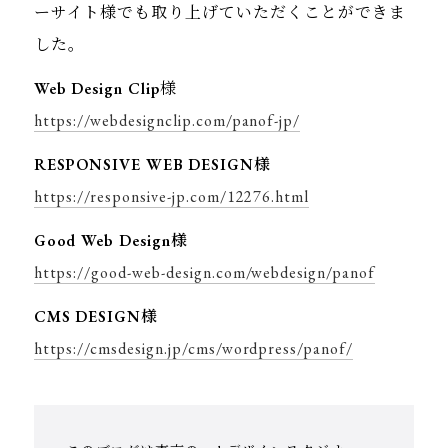
ーサイト様でも取り上げていただくことができま
した。
Web Design Clip
様
https://webdesignclip.com/panof-jp/
RESPONSIVE WEB DESIGN様
https://responsive-jp.com/12276.html
Good Web Design様
https://good-web-design.com/webdesign/panof
CMS DESIGN様
https://cmsdesign.jp/cms/wordpress/panof/